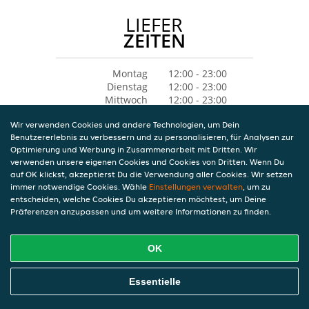
LIEFER
ZEITEN
Montag
12:00 - 23:00
Dienstag
12:00 - 23:00
Mittwoch
12:00 - 23:00
Donnerstag
12:00 - 23:00
Wir verwenden Cookies und andere Technologien, um Dein
Freitag
12:00 - 23:00
Benutzererlebnis zu verbessern und zu personalisieren, für Analysen zur
Samstag
12:00 - 23:00
Optimierung und Werbung in Zusammenarbeit mit Dritten. Wir
Sonntag
12:00 - 23:00
verwenden unsere eigenen Cookies und Cookies von Dritten. Wenn Du
auf OK klickst, akzeptierst Du die Verwendung aller Cookies. Wir setzen
immer notwendige Cookies. Wähle
Einstellungen verwalten
, um zu
entscheiden, welche Cookies Du akzeptieren möchtest, um Deine
Präferenzen anzupassen und um weitere Informationen zu finden.
OK
Essentielle